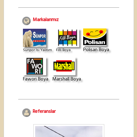
Markalarımız
Polisan Boya
Sunpor Isı Yalıtım
Filli Boya
Fawori Boya
Marshall Boya
Referanslar