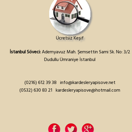
Ücretsiz Keşif
İstanbul Söveci:
Ademyavuz Mah. Şemsettin Sami Sk. No: 3/2
Dudullu Ümraniye İstanbul
(0216) 612 39 38
info@kardesleryapisove.net
(0532) 630 83 21
kardesleryapisove@hotmail.com