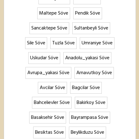
Maltepe Söve
Pendik Söve
Sancaktepe Söve
Sultanbeyli Söve
Sile Söve
Tuzla Söve
Umraniye Söve
Uskudar Söve
Anadolu_yakasi Söve
Avrupa_yakasi Söve
Arnavutkoy Söve
Avcilar Söve
Bagcilar Söve
Bahcelievler Söve
Bakirkoy Söve
Basaksehir Söve
Bayrampasa Söve
Besiktas Söve
Beylikduzu Söve