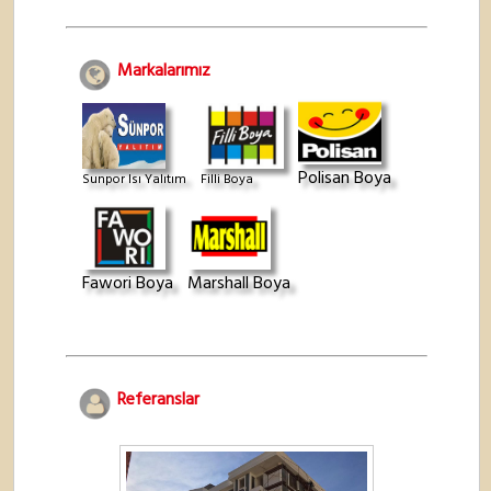
Markalarımız
Polisan Boya
Sunpor Isı Yalıtım
Filli Boya
Fawori Boya
Marshall Boya
Referanslar