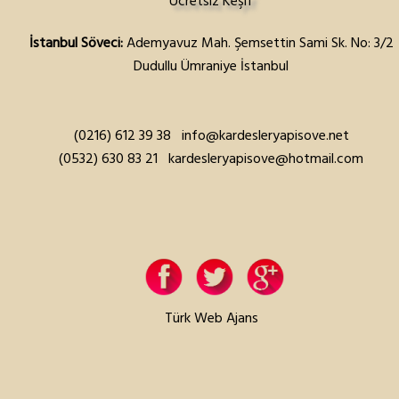
Ücretsiz Keşif
İstanbul Söveci:
Ademyavuz Mah. Şemsettin Sami Sk. No: 3/2
Dudullu Ümraniye İstanbul
(0216) 612 39 38
info@kardesleryapisove.net
(0532) 630 83 21
kardesleryapisove@hotmail.com
Türk Web Ajans