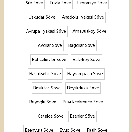
Sile Söve
Tuzla Söve
Umraniye Söve
Uskudar Söve
Anadolu_yakasi Söve
Avrupa_yakasi Söve
Arnavutkoy Söve
Avcilar Söve
Bagcilar Söve
Bahcelievler Söve
Bakirkoy Söve
Basaksehir Söve
Bayrampasa Söve
Besiktas Söve
Beylikduzu Söve
Beyoglu Söve
Buyukcekmece Söve
Catalca Söve
Esenler Söve
Esenyurt Söve
Eyup Söve
Fatih Söve