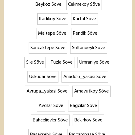
Beykoz Söve
Cekmekoy Söve
Kadikoy Söve
Kartal Söve
Maltepe Söve
Pendik Söve
Sancaktepe Söve
Sultanbeyli Söve
Sile Söve
Tuzla Söve
Umraniye Söve
Uskudar Söve
Anadolu_yakasi Söve
Avrupa_yakasi Söve
Arnavutkoy Söve
Avcilar Söve
Bagcilar Söve
Bahcelievler Söve
Bakirkoy Söve
Basaksehir Söve
Bayrampasa Söve