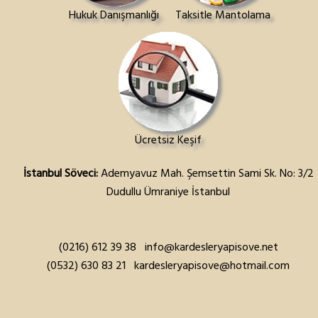
Hukuk Danışmanlığı
Taksitle Mantolama
Ücretsiz Keşif
İstanbul Söveci:
Ademyavuz Mah. Şemsettin Sami Sk. No: 3/2
Dudullu Ümraniye İstanbul
(0216) 612 39 38
info@kardesleryapisove.net
(0532) 630 83 21
kardesleryapisove@hotmail.com