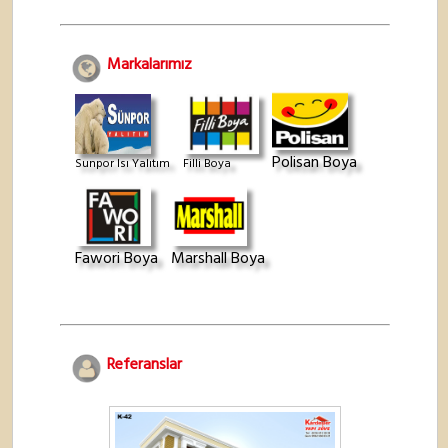
Markalarımız
Polisan Boya
Sunpor Isı Yalıtım
Filli Boya
Fawori Boya
Marshall Boya
Referanslar