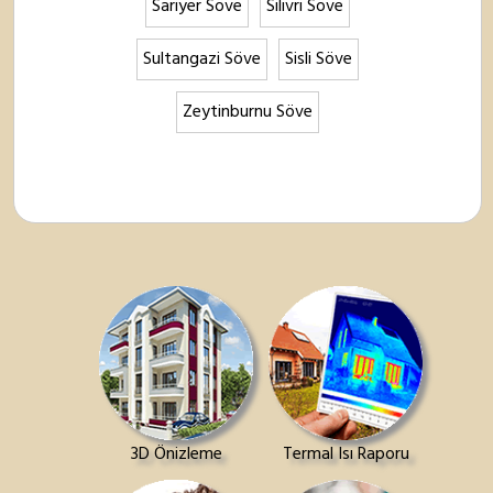
Sariyer Söve
Silivri Söve
Sultangazi Söve
Sisli Söve
Zeytinburnu Söve
3D Önizleme
Termal Isı Raporu